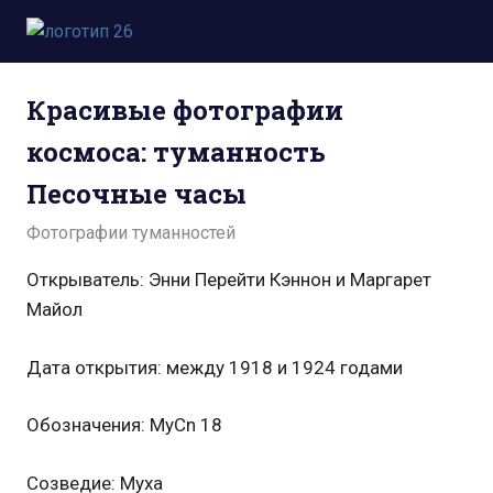
Пропустить
и
Всё
перейти
о
к
Красивые фотографии
космосе.
содержимому
Новости,
космоса: туманность
фото,
видео,
Песочные часы
юмор,
база
02.12.2024
admin
Фотографии туманностей
знаний.
Открыватель: Энни Перейти Кэннон и Маргарет
Майол
Дата открытия: между 1918 и 1924 годами
Обозначения: MyCn 18
Созведие: Муха