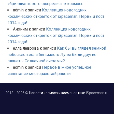
«бриллиантового ожерелья» в космосе
admin
к записи
Коллекция новогодних
космических открыток от iSpaceman. Первый пост
2014 года!
Аноним
к записи
Коллекция новогодних
космических открыток от iSpaceman. Первый пост
2014 года!
алла лаврова
к записи
Как бы выглядел земной
небосклон если бы вместо Луны были другие
планеты Солнечной системы?
admin
к записи
Первое в мире успешное
испытание многоразовой ракеты
2013 - 2026 ©
Новости космоса и космонавтики
iSpaceman.ru