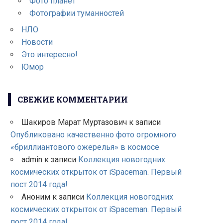
Фото планет
Фотографии туманностей
НЛО
Новости
Это интересно!
Юмор
СВЕЖИЕ КОММЕНТАРИИ
Шакиров Марат Муртазович
к записи
Опубликовано качественно фото огромного
«бриллиантового ожерелья» в космосе
admin
к записи
Коллекция новогодних
космических открыток от iSpaceman. Первый
пост 2014 года!
Аноним
к записи
Коллекция новогодних
космических открыток от iSpaceman. Первый
пост 2014 года!