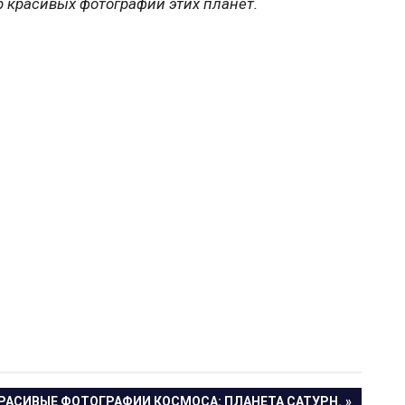
р красивых фотографий этих планет.
ЛЕДУЮЩАЯ
РАСИВЫЕ ФОТОГРАФИИ КОСМОСА: ПЛАНЕТА САТУРН.