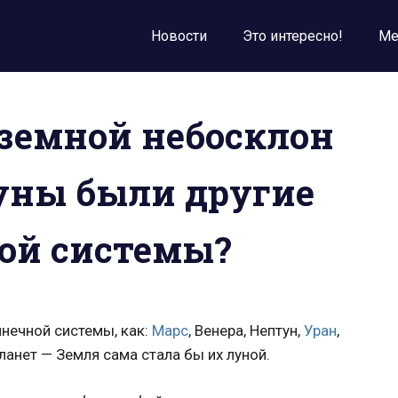
Новости
Это интересно!
Ме
земной небосклон
Луны были другие
ой системы?
лнечной системы, как:
Марс
, Венера, Нептун,
Уран
,
планет — Земля сама стала бы их луной.