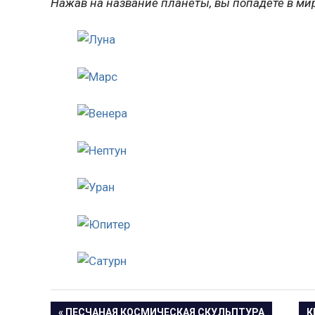
Нажав на название планеты, вы попадёте в ми
Навигация
ПРЕДЫДУЩАЯ
С
ПЕСЧАНАЯ КОСМИЧЕСКАЯ СКУЛЬПТУРА
К