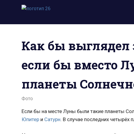
Пропустить
и
Всё
перейти
о
к
космосе.
содержимому
Новости,
Как бы выглядел 
фото,
видео,
юмор,
если бы вместо 
база
знаний.
планеты Солнечн
13.12.2024
admin
Фото
Если бы на месте Луны были такие планеты Со
Юпитер
и
Сатурн
. В случае последних четырёх 