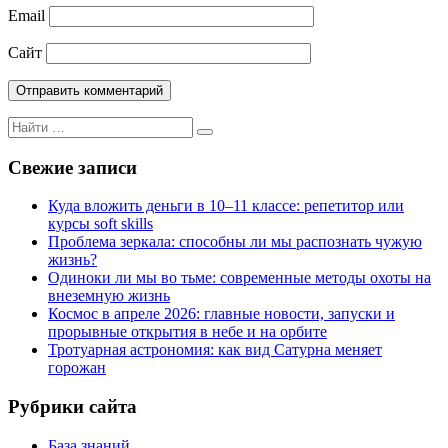
Email
Сайт
Поиск
Поиск
для:
Свежие записи
Куда вложить деньги в 10–11 классе: репетитор или
курсы soft skills
Проблема зеркала: способны ли мы распознать чужую
жизнь?
Одиноки ли мы во тьме: современные методы охоты на
внеземную жизнь
Космос в апреле 2026: главные новости, запуски и
прорывные открытия в небе и на орбите
Тротуарная астрономия: как вид Сатурна меняет
горожан
Рубрики сайта
База знаний