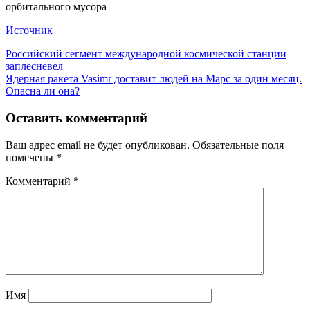
Источник
Навигация
Предыдущая
Российский сегмент международной космической станции
запись:
заплесневел
по
Следующая
Ядерная ракета Vasimr доставит людей на Марс за один месяц.
записям
запись:
Опасна ли она?
Оставить комментарий
Ваш адрес email не будет опубликован.
Обязательные поля
помечены
*
Комментарий
*
Имя