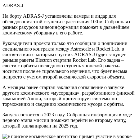
ADRAS-J
На борту ADRAS-J установлены камеры и лидар для
обследования этой ступени с расстояния 100 м. Собранная с
разных ракурсов видеоинформация поможет в дальнейшем
космическому уборщику в его работе.
Руководители проекта только что сообщили о подписании
специального контракта между Astroscale и Rocket Lab, в
соответствии с которым спутник ADRAS-J будет запущен
раньше ракеты Electron стартапа Rocket Lab. Его задача –
свести с орбиты последнюю ступень японской ракеты-
носителя после ее тщательного изучения, что будет весьма
непросто с учетом второй космической скорости объекта.
А месяцем ранее стартап заключил соглашение о запуске
другого космического «мусорщика», разработанного финской
компанией Aurora, который протестирует системы по
торможению и сведению космического мусора с орбиты.
Запуск состоится в 2023 году. Собранная информация в ходе
первого этапа миссии поможет перейти ко второму этапу,
который запланирован на 2025 год.