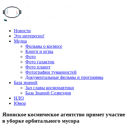
Пропустить
и
перейти
к
содержимому
Всё
Новости
о
Это интересно!
космосе.
Медиа
Новости,
Фильмы о космосе
фото,
Книги и игры
видео,
Фото
юмор,
Фото галактик
база
Фото планет
знаний.
Фотографии туманностей
Документальные фильмы и программы
База знаний
Зал славы космонавтики
База Знаний Созвездия
НЛО
Юмор
Японское космическое агентство примет участие
в уборке орбитального мусора