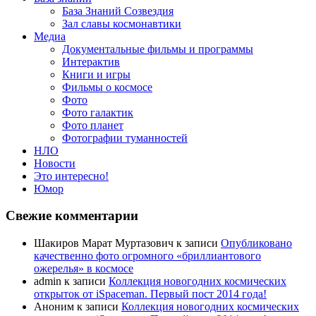
База Знаний Созвездия
Зал славы космонавтики
Медиа
Документальные фильмы и программы
Интерактив
Книги и игры
Фильмы о космосе
Фото
Фото галактик
Фото планет
Фотографии туманностей
НЛО
Новости
Это интересно!
Юмор
Свежие комментарии
Шакиров Марат Муртазович
к записи
Опубликовано
качественно фото огромного «бриллиантового
ожерелья» в космосе
admin
к записи
Коллекция новогодних космических
открыток от iSpaceman. Первый пост 2014 года!
Аноним
к записи
Коллекция новогодних космических