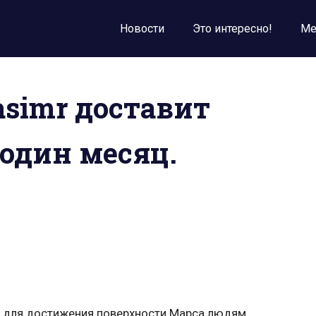
Новости
Это интересно!
Ме
asimr доставит
 один месяц.
, для достижения поверхности Марса людям