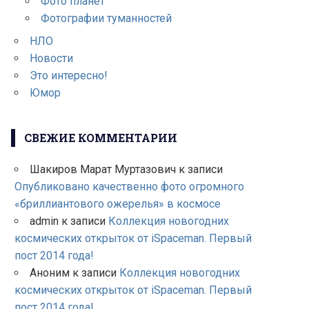
Фото планет
Фотографии туманностей
НЛО
Новости
Это интересно!
Юмор
СВЕЖИЕ КОММЕНТАРИИ
Шакиров Марат Муртазович
к записи
Опубликовано качественно фото огромного
«бриллиантового ожерелья» в космосе
admin
к записи
Коллекция новогодних
космических открыток от iSpaceman. Первый
пост 2014 года!
Аноним
к записи
Коллекция новогодних
космических открыток от iSpaceman. Первый
пост 2014 года!