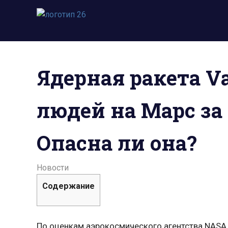
Пропустить
и
Всё
перейти
о
к
космосе.
содержимому
Новости,
Ядерная ракета V
фото,
видео,
юмор,
людей на Марс за
база
знаний.
Опасна ли она?
23.09.2021
admin
Новости
Содержание
По оценкам аэрокосмического агентства NASA