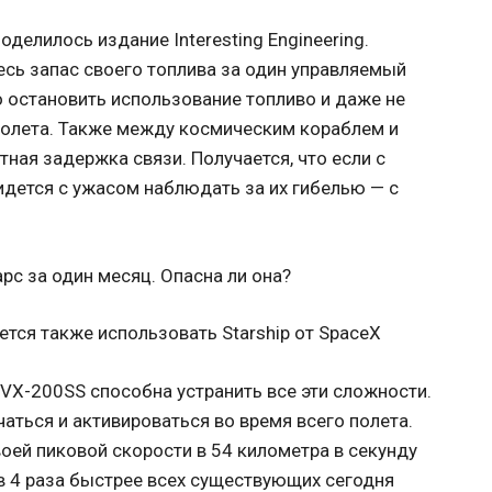
делилось издание Interesting Engineering.
сь запас своего топлива за один управляемый
о остановить использование топливо и даже не
полета. Также между космическим кораблем и
ная задержка связи. Получается, что если с
идется с ужасом наблюдать за их гибелью — с
тся также использовать Starship от SpaceX
r VX-200SS способна устранить все эти сложности.
ться и активироваться во время всего полета.
воей пиковой скорости в 54 километра в секунду
 в 4 раза быстрее всех существующих сегодня