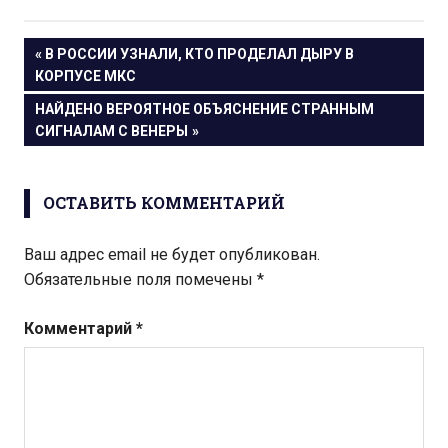
Навигация
ПРЕДЫДУЩАЯ
В РОССИИ УЗНАЛИ, КТО ПРОДЕЛАЛ ДЫРУ В
ЗАПИСЬ:
КОРПУСЕ МКС
по
СЛЕДУЮЩАЯ
НАЙДЕНО ВЕРОЯТНОЕ ОБЪЯСНЕНИЕ СТРАННЫМ
записям
ЗАПИСЬ:
СИГНАЛАМ С ВЕНЕРЫ
ОСТАВИТЬ КОММЕНТАРИЙ
Ваш адрес email не будет опубликован.
Обязательные поля помечены
*
Комментарий
*