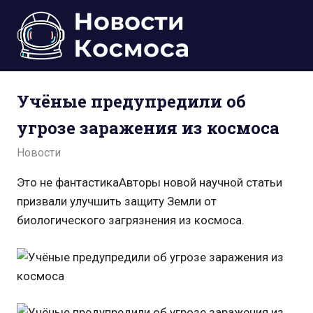
Пропустить
и
перейти
к
Всё
содержимому
о
Учёные предупредили об
космосе.
Новости,
угрозе заражения из космоса
фото,
видео,
20.11.2021
admin
Новости
юмор,
база
Это не фантастикаАвторы новой научной статьи
знаний.
призвали улучшить защиту Земли от
биологического загрязнения из космоса.