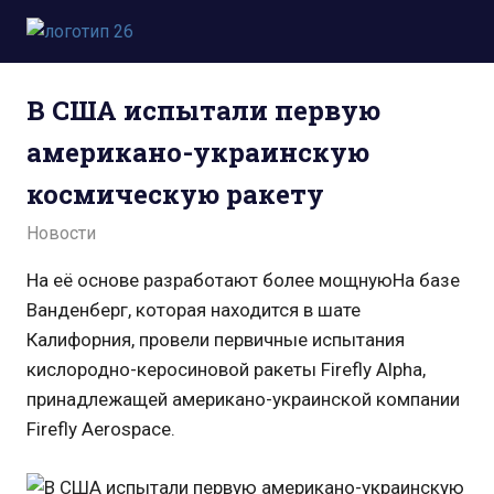
Пропустить
и
Всё
перейти
о
к
В США испытали первую
космосе.
содержимому
Новости,
американо-украинскую
фото,
видео,
космическую ракету
юмор,
база
22.08.2021
admin
Новости
знаний.
На её основе разработают более мощнуюНа базе
Ванденберг, которая находится в шате
Калифорния, провели первичные испытания
кислородно-керосиновой ракеты Firefly Alpha,
принадлежащей американо-украинской компании
Firefly Aerospace.