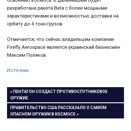
освоению космоса. В дальнейшем будет
разработана ракета Beta с более мощными
характеристиками и возможностью доставки на
орбиту до 4 тонн грузов.
Отмечается, что сейчас владельцем компании
Firefly Aerospace является украинский бизнесмен
Максим Поляков.
Источник
Навигация
ПРЕДЫДУЩАЯ
ПЕНТАГОН СОЗДАСТ ПРОТИВОСПУТНИКОВОЕ
ЗАПИСЬ:
ОРУЖИЕ
по
СЛЕДУЮЩАЯ
ПРАВИТЕЛЬСТВО США РАССКАЗАЛО О САМОМ
записям
ЗАПИСЬ:
ОПАСНОМ ОРУЖИИ В КОСМОСЕ