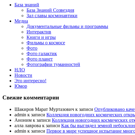
База знаний
База Знаний Созвездия
Зал славы космонавтики
Медиа
Документальные фильмы и программы
Интерактив
Книги и игры
Фильмы о космосе
Фото
Фото галактик
Фото планет
Фотографии туманностей
НЛО
Новости
Это интересно!
Юмор
Свежие комментарии
Шакиров Марат Муртазович
к записи
Опубликовано каче
admin
к записи
Коллекция новогодних космических открыт
Аноним
к записи
Коллекция новогодних космических отк
алла лаврова
к записи
Как бы выглядел земной небоскло
admin
к записи
Первое в мире успешное испытание много