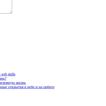
oft skills
знь?
внеземную жизнь
вные открытия в небе и на орбите