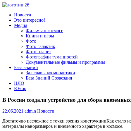
Пропустить
и
Всё
Новости
перейти
о
Это интересно!
к
космосе.
Медиа
содержимому
Новости,
Фильмы о космосе
фото,
Книги и игры
видео,
Фото
юмор,
Фото галактик
база
Фото планет
знаний.
Фотографии туманностей
Документальные фильмы и программы
База знаний
Зал славы космонавтики
База Знаний Созвездия
НЛО
Юмор
В России создали устройство для сбора внеземны
22.06.2021
admin
Новости
Достаточно несложное с точки зрения конструкцииКак стало и
материалы наноразмеров и внеземного характера в космосе.