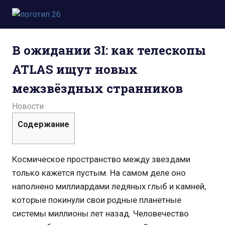
Пропустить
и
Всё
перейти
о
к
В ожидании 3I: как телескопы
космосе.
содержимому
Новости,
ATLAS ищут новых
фото,
видео,
межзвёздных странников
юмор,
база
17.07.2022
admin
Новости
знаний.
Содержание
Космическое пространство между звездами
только кажется пустым. На самом деле оно
наполнено миллиардами ледяных глыб и камней,
которые покинули свои родные планетные
системы миллионы лет назад. Человечество