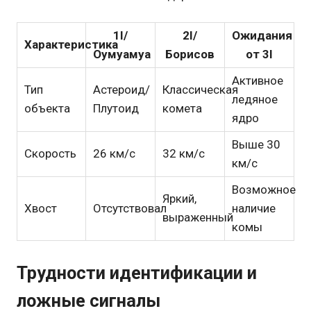
1I/
2I/
Ожидания
Характеристика
Оумуамуа
Борисов
от 3I
Активное
Тип
Астероид/
Классическая
ледяное
объекта
Плутоид
комета
ядро
Выше 30
Скорость
26 км/с
32 км/с
км/с
Возможное
Яркий,
Хвост
Отсутствовал
наличие
выраженный
комы
Трудности идентификации и
ложные сигналы