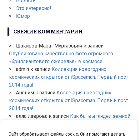
Новости
Это интересно!
Юмор
СВЕЖИЕ КОММЕНТАРИИ
Шакиров Марат Муртазович
к записи
Опубликовано качественно фото огромного
«бриллиантового ожерелья» в космосе
admin
к записи
Коллекция новогодних
космических открыток от iSpaceman. Первый пост
2014 года!
Аноним
к записи
Коллекция новогодних
космических открыток от iSpaceman. Первый пост
2014 года!
алла лаврова
к записи
Как бы выглядел земной
небосклон если бы вместо Луны были другие
планеты Солнечной системы?
Сайт обрабатывает файлы cookie. Они помогают делать
admin
к записи
Первое в мире успешное