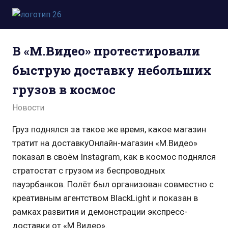
Пропустить
и
Всё
перейти
о
к
В «М.Видео» протестировали
космосе.
содержимому
Новости,
быструю доставку небольших
фото,
видео,
грузов в космос
юмор,
база
02.09.2021
admin
Новости
знаний.
Груз поднялся за такое же время, какое магазин
тратит на доставкуОнлайн-магазин «М.Видео»
показал в своём Instagram, как в космос поднялся
стратостат с грузом из беспроводных
пауэрбанков. Полёт был организован совместно с
креативным агентством BlackLight и показан в
рамках развития и демонстрации экспресс-
доставки от «М.Видео».