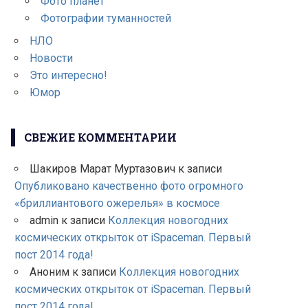
Фото планет
Фотографии туманностей
НЛО
Новости
Это интересно!
Юмор
СВЕЖИЕ КОММЕНТАРИИ
Шакиров Марат Муртазович
к записи
Опубликовано качественно фото огромного
«бриллиантового ожерелья» в космосе
admin
к записи
Коллекция новогодних
космических открыток от iSpaceman. Первый
пост 2014 года!
Аноним
к записи
Коллекция новогодних
космических открыток от iSpaceman. Первый
пост 2014 года!