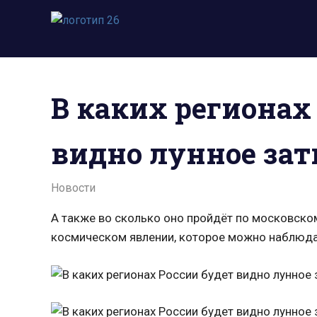
Пропустить
и
Всё
перейти
о
к
космосе.
содержимому
Новости,
В каких регионах
фото,
видео,
юмор,
видно лунное зат
база
знаний.
29.10.2021
admin
Новости
А также во сколько оно пройдёт по московско
космическом явлении, которое можно наблюда