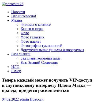
Пропустить
и
Всё
Новости
перейти
о
Это интересно!
к
космосе.
Медиа
содержимому
Новости,
Фильмы о космосе
фото,
Книги и игры
видео,
Фото
юмор,
Фото галактик
база
Фото планет
знаний.
Фотографии туманностей
Документальные фильмы и программы
База знаний
Зал славы космонавтики
База Знаний Созвездия
НЛО
Юмор
Теперь каждый может получить VIP-доступ
к спутниковому интернету Илона Маска —
правда, придется раскошелиться
04.02.2022
admin
Новости