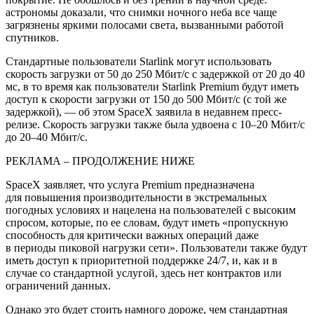
астрономы доказали, что снимки ночного неба все чаще
загрязнены яркими полосами света, вызванными работой
спутников.
Стандартные пользователи Starlink могут использовать
скорость загрузки от 50 до 250 Мбит/с с задержкой от 20 до 40
мс, в то время как пользователи Starlink Premium будут иметь
доступ к скорости загрузки от 150 до 500 Мбит/с (с той же
задержкой), — об этом SpaceX заявила в недавнем пресс-
релизе. Скорость загрузки также была удвоена с 10–20 Мбит/с
до 20–40 Мбит/с.
РЕКЛАМА – ПРОДОЛЖЕНИЕ НИЖЕ
SpaceX заявляет, что услуга Premium предназначена
для повышения производительности в экстремальных
погодных условиях и нацелена на пользователей с высоким
спросом, которые, по ее словам, будут иметь «пропускную
способность для критически важных операций даже
в периоды пиковой нагрузки сети». Пользователи также будут
иметь доступ к приоритетной поддержке 24/7, и, как и в
случае со стандартной услугой, здесь нет контрактов или
ограничений данных.
Однако это будет стоить намного дороже, чем стандартная