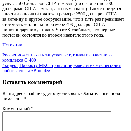
услуга: 500 долларов США в месяц (по сравнению с 99
долларами США в «стандартном» пакете). Также придется
внести авансовый платеж в размере 2500 долларов США
за антенну и другое оборудование, что в пять раз превышает
стоимость установки в размере 499 долларов США
по «стандартному» плану. SpaceX сообщает, что первые
поставки состоятся во втором квартале этого года.
Источник
Навигация
Предыдущая
Россия может начать запускать спутники из ракетного
запись:
комплекса С-400
по
Следующая
#видео | На борту МКС прошли первые летные испытания
записям
запись:
робота-пчелы «Bumble»
Оставить комментарий
Ваш адрес email не будет опубликован.
Обязательные поля
помечены
*
Комментарий
*