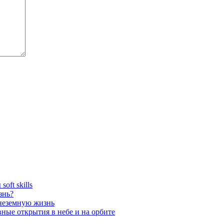
oft skills
знь?
внеземную жизнь
вные открытия в небе и на орбите