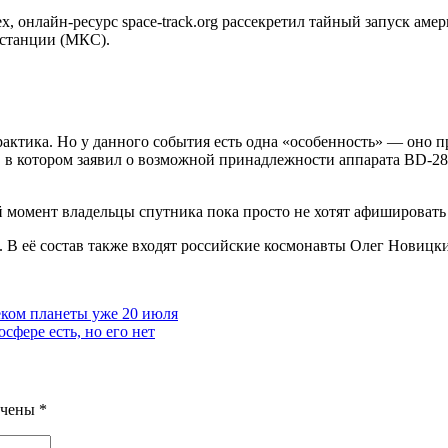
 онлайн-ресурс space-track.org рассекретил тайный запуск амер
 станции (МКС).
актика. Но у данного события есть одна «особенность» — оно п
в котором заявил о возможной принадлежности аппарата BD-28 
ый момент владельцы спутника пока просто не хотят афишировать 
. В её состав также входят российские космонавты Олег Новицк
еком планеты уже 20 июля
сфере есть, но его нет
ечены
*