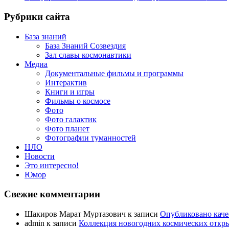
Рубрики сайта
База знаний
База Знаний Созвездия
Зал славы космонавтики
Медиа
Документальные фильмы и программы
Интерактив
Книги и игры
Фильмы о космосе
Фото
Фото галактик
Фото планет
Фотографии туманностей
НЛО
Новости
Это интересно!
Юмор
Свежие комментарии
Шакиров Марат Муртазович
к записи
Опубликовано каче
admin
к записи
Коллекция новогодних космических открыт