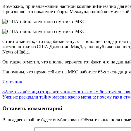
Возможно, принадлежащий частной компанииВнезапно для всех,
Произошло это накануне с борта Международной космической
Стоит отметить, что подобный запуск — вполне стандартная пр
космонавтике из США Джонатан МакДауэлл опубликовал пост, 
News of India.
Он также отметил, что вполне вероятен тот факт, что на данн
Напомним, что прямо сейчас на МКС работает 65-я экспедиция
Источник
Навигация
Предыдущая
82-летняя лётчица отправится в космос с самым богатым челов
запись:
Следующая
Ученые раскрыли тайну марсианского метана: почему газ в атмо
по
запись:
записям
Оставить комментарий
Ваш адрес email не будет опубликован.
Обязательные поля пом