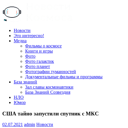
Пропустить
и
перейти
к
содержимому
Всё
Новости
о
Это интересно!
космосе.
Медиа
Новости,
Фильмы о космосе
фото,
Книги и игры
видео,
Фото
юмор,
Фото галактик
база
Фото планет
знаний.
Фотографии туманностей
Документальные фильмы и программы
База знаний
Зал славы космонавтики
База Знаний Созвездия
НЛО
Юмор
США тайно запустили спутник с МКС
02.07.2021
admin
Новости