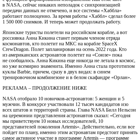
в NASA, сейчас никаких неполадок с синхронизацией
передачи данных не отмечено, и все системы «Хаббла»
работают полноценно. За время работы «Хаббл» сделал более
1 500 000 снимков. И теперь может продолжать работу.
Японские туристы полетели на российском корабле, а вот
россиянка Анна Кикина станет первым членом отряда
космонавтов, кто полетит на МКС на корабле SpaceX
CrewDragon. Полет запланирован на осень 2022 года. Кто
из американских астронавтов полетит на «Союзе» пока
не сообщалось. Анна Кикина еще никогда не летала в космос,
но уже всемирно знаменита. Именно Анна стала прототипом
куклы Barbie, причем, сразу в двух видах: в синем
тренировочном комбинезоне и в белом скафандре «Орлан».
РЕКЛАМА – ПРОДОЛЖЕНИЕ НИЖЕ
NASA отобрало 10 новичков-астронавтов: 5 женщин и 5
мужчин. В конкурсе участвовали 12 тысяч кандидатов изо
всех штатов и территорий страны. Глава NASA Билл Нельсон
на церемонии представления астронавтов сказал: «Сегодня
мы приветствуем 10 новых исследователей, 10
представителей поколения Artemis». Действительно, если все
пойдет по плану, именно этим астронавтам предстоит принять
самое активное участие в программе Artemis — программе