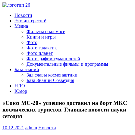
Пропустить
и
Всё
Новости
перейти
о
Это интересно!
к
космосе.
Медиа
содержимому
Новости,
Фильмы о космосе
фото,
Книги и игры
видео,
Фото
юмор,
Фото галактик
база
Фото планет
знаний.
Фотографии туманностей
Документальные фильмы и программы
База знаний
Зал славы космонавтики
База Знаний Созвездия
НЛО
Юмор
«Союз МС-20» успешно доставил на борт МКС
космических туристов. Главные новости науки
сегодня
10.12.2021
admin
Новости