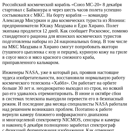
Российский космический корабль «Союз МС-20» 8 декабря
стартовал с Байконура и через шесть часов полета успешно
состыковался с МКС. На борту корабля — командир
Александр Мисуркин и два космических туриста из Японии:
предприниматели Юсаку Маэдзава и Ёдзо Хирано. Полет
экипажа продлится 12 дней. Как сообщает Роскосмос, помимо
стандартного рациона для японских космических туристов
подготовлены наборы из 24 национальных блюд. В том числе
на МКС Маэдзава и Хирано смогут попробовать якитори
(тушеного цыпленка с юзу и перцем), куриную кожу на гриле
в соусе мисо и мясо красного снежного краба,
приправленного кальмаром.
Инженеры NASA, уже в который раз, проявив настоящие
чудеса изобретательности, восстановили нормальную работу
космического телескопа «Хаббл». Он работает на орбите
больше 30 лет и. неоднократно выходил из строя, но всякий
раз его удавалось отремонтировать. В июне и октябре сбои
в системах телескопа вынудили перевести его в безопасный
режим. И последние два месяца специалисты NASA работали
над решением возникших проблем. Поэтапно к работе
вернули камеру ближнего инфракрасного диапазона
и многоцелевой спектрометр NICMOS, сенсоры и камеры
и наконец 6 декабря полноценно заработал спектрограф
с функцией формирования изображения. Как отмечают