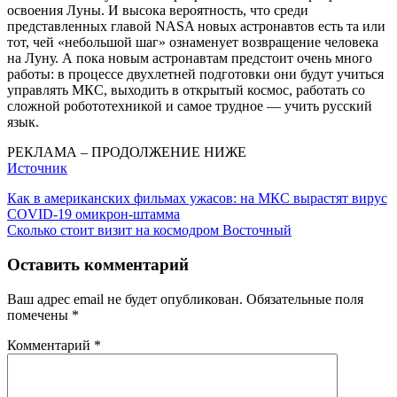
освоения Луны. И высока вероятность, что среди
представленных главой NASA новых астронавтов есть та или
тот, чей «небольшой шаг» ознаменует возвращение человека
на Луну. А пока новым астронавтам предстоит очень много
работы: в процессе двухлетней подготовки они будут учиться
управлять МКС, выходить в открытый космос, работать со
сложной робототехникой и самое трудное — учить русский
язык.
РЕКЛАМА – ПРОДОЛЖЕНИЕ НИЖЕ
Источник
Навигация
Предыдущая
Как в американских фильмах ужасов: на МКС вырастят вирус
запись:
COVID-19 омикрон-штамма
по
Следующая
Сколько стоит визит на космодром Восточный
записям
запись:
Оставить комментарий
Ваш адрес email не будет опубликован.
Обязательные поля
помечены
*
Комментарий
*