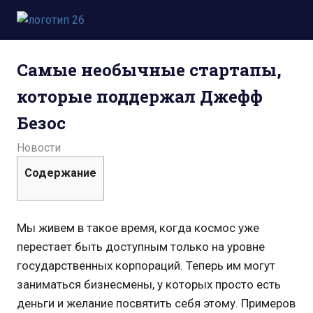
Пропустить
и
Всё
перейти
о
к
Самые необычные стартапы,
космосе.
содержимому
Новости,
которые поддержал Джефф
фото,
видео,
Безос
юмор,
база
18.01.2022
admin
Новости
знаний.
Содержание
Мы живем в такое время, когда космос уже
перестает быть доступным только на уровне
государственных корпораций. Теперь им могут
заниматься бизнесмены, у которых просто есть
деньги и желание посвятить себя этому. Примеров