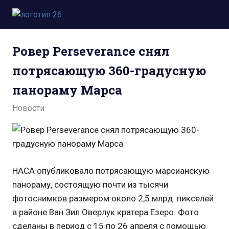
Пропустить
и
Всё
перейти
о
к
Ровер Perseverance снял
космосе.
содержимому
Новости,
потрясающую 360-градусную
фото,
видео,
панораму Марса
юмор,
база
13.06.2021
admin
Новости
знаний.
НАСА опубликовало потрясающую марсианскую
панораму, состоящую почти из тысячи
фотоснимков размером около 2,5 млрд. пикселей
в районе Ван Зил Оверлук кратера Езеро. Фото
сделаны в период с 15 по 26 апреля с помощью