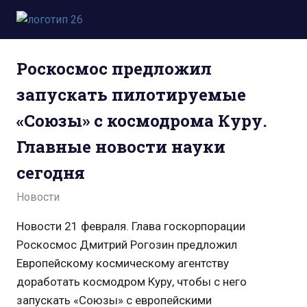
Пропустить
и
Всё
перейти
о
к
Роскосмос предложил
космосе.
содержимому
Новости,
запускать пилотируемые
фото,
видео,
«Союзы» с космодрома Куру.
юмор,
база
Главные новости науки
знаний.
сегодня
22.02.2022
admin
Новости
Новости 21 февраля. Глава госкорпорации
Роскосмос Дмитрий Рогозин предложил
Европейскому космическому агентству
доработать космодром Куру, чтобы с него
запускать «Союзы» с европейскими