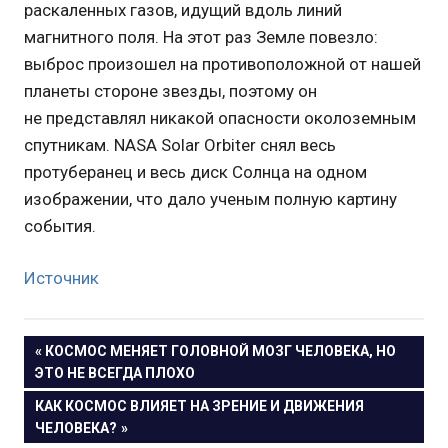
раскаленных газов, идущий вдоль линий
магнитного поля. На этот раз Земле повезло:
выброс произошел на противоположной от нашей
планеты стороне звезды, поэтому он
не представлял никакой опасности околоземным
спутникам. NASA Solar Orbiter снял весь
протуберанец и весь диск Солнца на одном
изображении, что дало ученым полную картину
события.
Источник
Навигация
ПРЕДЫДУЩАЯ
КОСМОС МЕНЯЕТ ГОЛОВНОЙ МОЗГ ЧЕЛОВЕКА, НО
ЗАПИСЬ:
ЭТО НЕ ВСЕГДА ПЛОХО
по
СЛЕДУЮЩАЯ
КАК КОСМОС ВЛИЯЕТ НА ЗРЕНИЕ И ДВИЖЕНИЯ
записям
ЗАПИСЬ:
ЧЕЛОВЕКА?