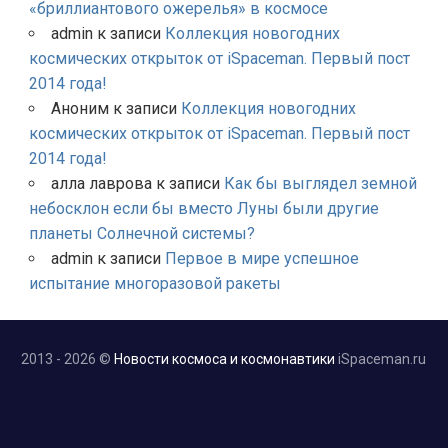
«бриллиантового ожерелья» в космосе
admin
к записи
Коллекция новогодних
космических открыток от iSpaceman. Первый пост
2014 года!
Аноним
к записи
Коллекция новогодних
космических открыток от iSpaceman. Первый пост
2014 года!
алла лаврова
к записи
Как бы выглядел земной
небосклон если бы вместо Луны были другие
планеты Солнечной системы?
admin
к записи
Первое в мире успешное
испытание многоразовой ракеты
2013 - 2026 ©
Новости космоса и космонавтики
iSpaceman.ru