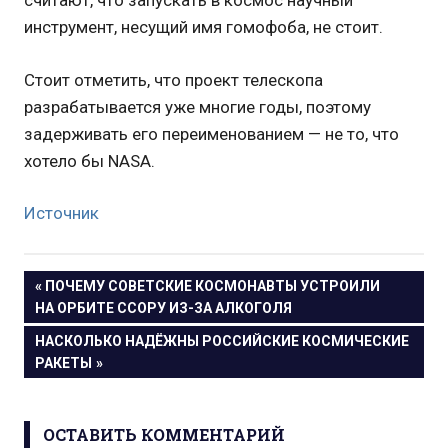
считают, что запускать в космос научный
инструмент, несущий имя гомофоба, не стоит.
Стоит отметить, что проект телескопа
разрабатывается уже многие годы, поэтому
задерживать его переименованием — не то, что
хотело бы NASA.
Источник
Навигация
ПРЕДЫДУЩАЯ
ПОЧЕМУ СОВЕТСКИЕ КОСМОНАВТЫ УСТРОИЛИ
ЗАПИСЬ:
НА ОРБИТЕ ССОРУ ИЗ-ЗА АЛКОГОЛЯ
по
СЛЕДУЮЩАЯ
НАСКОЛЬКО НАДЁЖНЫ РОССИЙСКИЕ КОСМИЧЕСКИЕ
записям
ЗАПИСЬ:
РАКЕТЫ
ОСТАВИТЬ КОММЕНТАРИЙ