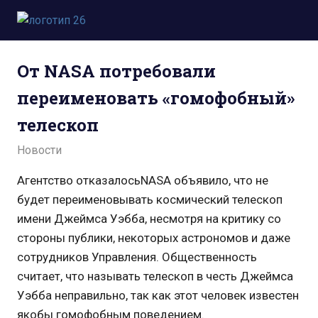
Пропустить
и
Всё
перейти
о
к
От NASA потребовали
космосе.
содержимому
Новости,
переименовать «гомофобный»
фото,
видео,
телескоп
юмор,
база
01.10.2021
admin
Новости
знаний.
Агентство отказалосьNASA объявило, что не
будет переименовывать космический телескоп
имени Джеймса Уэбба, несмотря на критику со
стороны публики, некоторых астрономов и даже
сотрудников Управления. Общественность
считает, что называть телескоп в честь Джеймса
Уэбба неправильно, так как этот человек известен
якобы гомофобным поведением.