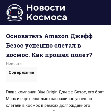
Пропустить
и
перейти
к
Всё
содержимому
о
Основатель Amazon Джефф
космосе.
Новости,
Безос успешно слетал в
фото,
видео,
космос. Как прошел полет?
юмор,
база
20.07.2021
admin
Новости
знаний.
Содержание
Глава компании Blue Origin Джефф Безос, его брат
Марк и еще несколько пассажиров успешно
слетали в космос в рамках долгожданного