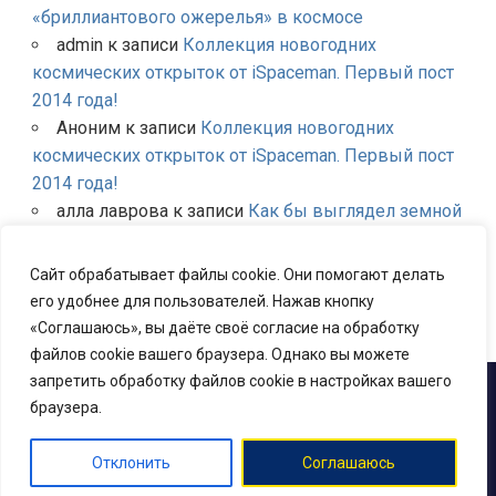
«бриллиантового ожерелья» в космосе
admin
к записи
Коллекция новогодних
космических открыток от iSpaceman. Первый пост
2014 года!
Аноним
к записи
Коллекция новогодних
космических открыток от iSpaceman. Первый пост
2014 года!
алла лаврова
к записи
Как бы выглядел земной
небосклон если бы вместо Луны были другие
планеты Солнечной системы?
Сайт обрабатывает файлы cookie. Они помогают делать
admin
к записи
Первое в мире успешное
его удобнее для пользователей. Нажав кнопку
испытание многоразовой ракеты
«Соглашаюсь», вы даёте своё согласие на обработку
файлов cookie вашего браузера. Однако вы можете
запретить обработку файлов cookie в настройках вашего
2013 - 2026 ©
Новости космоса и космонавтики
iSpaceman.ru
браузера.
Отклонить
Соглашаюсь