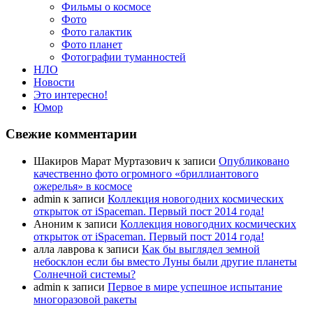
Фильмы о космосе
Фото
Фото галактик
Фото планет
Фотографии туманностей
НЛО
Новости
Это интересно!
Юмор
Свежие комментарии
Шакиров Марат Муртазович
к записи
Опубликовано
качественно фото огромного «бриллиантового
ожерелья» в космосе
admin
к записи
Коллекция новогодних космических
открыток от iSpaceman. Первый пост 2014 года!
Аноним
к записи
Коллекция новогодних космических
открыток от iSpaceman. Первый пост 2014 года!
алла лаврова
к записи
Как бы выглядел земной
небосклон если бы вместо Луны были другие планеты
Солнечной системы?
admin
к записи
Первое в мире успешное испытание
многоразовой ракеты