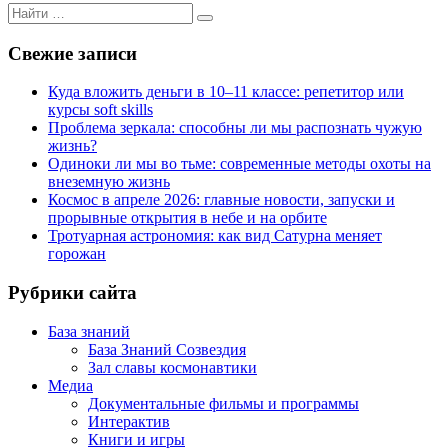
Поиск
Поиск
для:
Свежие записи
Куда вложить деньги в 10–11 классе: репетитор или
курсы soft skills
Проблема зеркала: способны ли мы распознать чужую
жизнь?
Одиноки ли мы во тьме: современные методы охоты на
внеземную жизнь
Космос в апреле 2026: главные новости, запуски и
прорывные открытия в небе и на орбите
Тротуарная астрономия: как вид Сатурна меняет
горожан
Рубрики сайта
База знаний
База Знаний Созвездия
Зал славы космонавтики
Медиа
Документальные фильмы и программы
Интерактив
Книги и игры