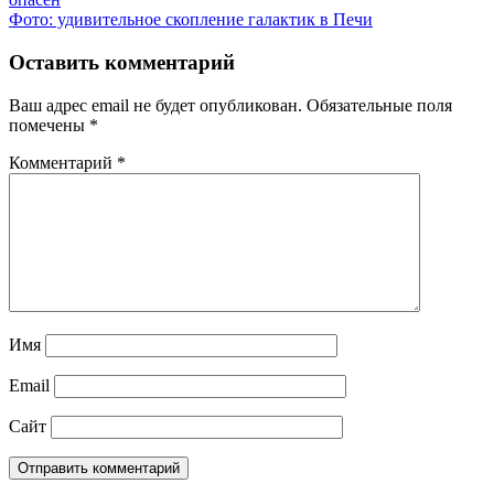
по
Следующая
Фото: удивительное скопление галактик в Печи
записям
запись:
Оставить комментарий
Ваш адрес email не будет опубликован.
Обязательные поля
помечены
*
Комментарий
*
Имя
Email
Сайт