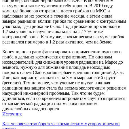
например, бывшая Чернобыльская АЭС. В космическом
вакууме они также чувствуют себя хорошо. В 2019 году
команда биологов отправила посев грибков на МКС и
наблюдала за их ростом в течение месяца, а затем сняла
замеры радиации вблизи грибка по сравнению с контрольным
участком, где грибка не было. Под грибковой прослойкой в
1,7 мм уровень излучения оказался на 2,17 % ниже
контрольной зоны. К тому же, в космическом вакууме грибок
развивался примерно в 1,2 раза активнее, чем на Земле.
Конечно, пока рано фантазировать о применении чудесного
гриба в дальних космических странствиях. По оценкам
исследователей, для снижения уровня радиации на Марсе до
земного, нужную для обживания площадь необходимо
покрыть слоем Cladosporium sphaerospermum толщиной 2,3 м.
Или, как вариант, закопаться на 3 м в марсианский грунт
(реголит). Тем не менее, чем ученые не шутят, а живая
радиационная защита стала бы весьма экологичным решением
насущной инженерной проблемы. Так что не будем
удивляться, если со временем астронавтам случится прятаться
от космической радиации под мягким покровом
дружелюбных кладоспориев.
Источник
Навигация
Предыдущая
Как человечество борется с космическим мусором и чем он
запись:
опасен