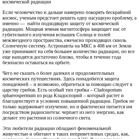
Если человечество и дальше намерено покорять бескрайний
космос, ученым предстоит решить одну насущную проблему, а
именно — найти подходящую защиту от космической
радиации. Мощная земная магнитосфера защищает нас от
губительного излучения вспышек Солнца и полей
межзвездного пространства, ежечасно проходящих сквозь
Солнечную систему. Астронавты на МКС в 408 км от Земли
уже принимают на себя большее количество радиации, но все
еще находятся достаточно близко, чтобы в течение года
безопасно оставаться на орбите.
Чего не сказать о более далеких и продолжительных
космических путешествиях. Здесь понадобится защита
понадежней – и возможно, обратиться за помощью следует к
царству грибов. Есть особый тип грибка – Cladosporium
sphaerospermum из рода Кладоспорий – который растет и
благоденствует в условиях повышенной радиации. Грибок не
только задерживает излучение, но и фактически питается им
посредством радиосинтеза: черпает из него энергию, как
делают это растения из солнечного света.
Эти любители радиации обладают феноменальной
живучестью и обитают в таких неприветливых средах, как,