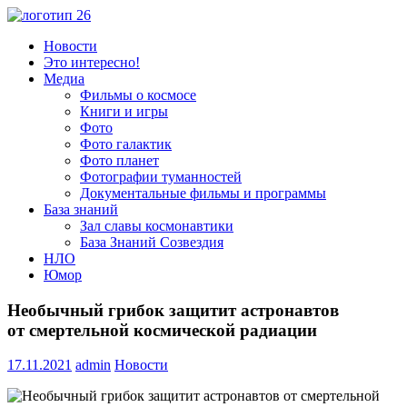
Пропустить
и
Всё
Новости
перейти
о
Это интересно!
к
космосе.
Медиа
содержимому
Новости,
Фильмы о космосе
фото,
Книги и игры
видео,
Фото
юмор,
Фото галактик
база
Фото планет
знаний.
Фотографии туманностей
Документальные фильмы и программы
База знаний
Зал славы космонавтики
База Знаний Созвездия
НЛО
Юмор
Необычный грибок защитит астронавтов
от смертельной космической радиации
17.11.2021
admin
Новости