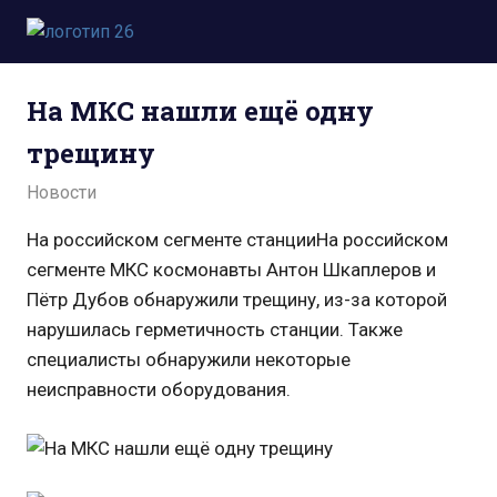
Пропустить
и
Всё
перейти
о
к
На МКС нашли ещё одну
космосе.
содержимому
Новости,
трещину
фото,
видео,
01.01.2022
admin
Новости
юмор,
база
На российском сегменте станцииНа российском
знаний.
сегменте МКС космонавты Антон Шкаплеров и
Пётр Дубов обнаружили трещину, из-за которой
нарушилась герметичность станции. Также
специалисты обнаружили некоторые
неисправности оборудования.