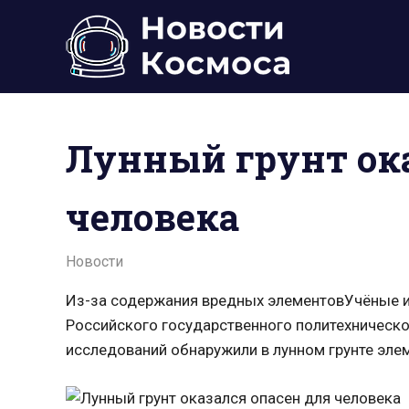
Пропустить
и
перейти
к
Всё
содержимому
о
космосе.
Лунный грунт ока
Новости,
фото,
видео,
человека
юмор,
база
знаний.
12.03.2022
admin
Новости
Из-за содержания вредных элементовУчёные и
Российского государственного политехническог
исследований обнаружили в лунном грунте эле