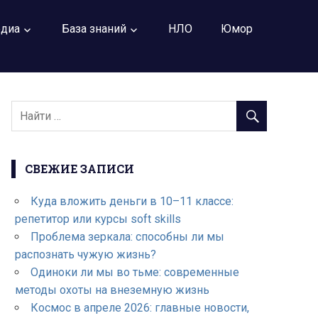
диа
База знаний
НЛО
Юмор
СВЕЖИЕ ЗАПИСИ
Куда вложить деньги в 10–11 классе:
репетитор или курсы soft skills
Проблема зеркала: способны ли мы
распознать чужую жизнь?
Одиноки ли мы во тьме: современные
методы охоты на внеземную жизнь
Космос в апреле 2026: главные новости,