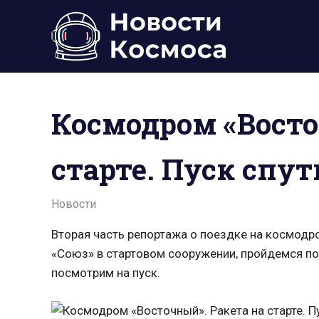
Пропустить
и
перейти
к
Всё
содержимому
о
космосе.
Космодром «Восто
Новости,
фото,
видео,
старте. Пуск спу
юмор,
база
знаний.
17.06.2021
admin
Новости
Вторая часть репортажа о поездке на космодр
«Союз» в стартовом сооружении, пройдемся п
посмотрим на пуск.