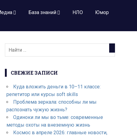
едиа
База знаний
НЛО
Юмор
СВЕЖИЕ ЗАПИСИ
Куда вложить деньги в 10–11 классе:
репетитор или курсы soft skills
Проблема зеркала: способны ли мы
распознать чужую жизнь?
Одиноки ли мы во тьме: современные
методы охоты на внеземную жизнь
Космос в апреле 2026: главные новости,