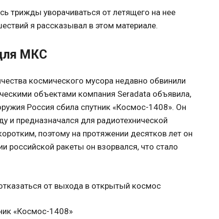
сь трижды уворачиваться от летящего на нее
ествий я рассказывал в этом материале.
для МКС
ичества космического мусора недавно обвинили
ческими объектами компания Seradata объявила,
оружия Россия сбила спутник «Космос-1408». Он
ду и предназначался для радиотехнической
коротким, поэтому на протяжении десятков лет он
и российской ракеты он взорвался, что стало
ник «Космос-1408»