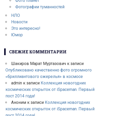
Фото планет
Фотографии туманностей
НЛО
Новости
Это интересно!
Юмор
СВЕЖИЕ КОММЕНТАРИИ
Шакиров Марат Муртазович
к записи
Опубликовано качественно фото огромного
«бриллиантового ожерелья» в космосе
admin
к записи
Коллекция новогодних
космических открыток от iSpaceman. Первый
пост 2014 года!
Аноним
к записи
Коллекция новогодних
космических открыток от iSpaceman. Первый
пост 2014 года!