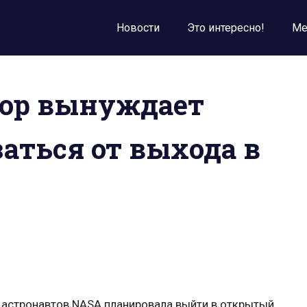
Новости
Это интересно!
Ме
ор вынуждает
заться от выхода в
а астронавтов NASA планировала выйти в открытый