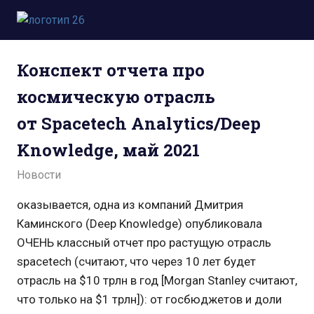
Пропустить
и
Всё
перейти
о
к
Конспект отчета про
космосе.
содержимому
Новости,
космическую отрасль
фото,
видео,
от Spacetech Analytics/Deep
юмор,
база
Knowledge, май 2021
знаний.
28.05.2021
admin
Новости
оказывается, одна из компаний Дмитрия
Каминского (Deep Knowledge) опубликовала
ОЧЕНЬ классный отчет про растущую отрасль
spacetech (считают, что через 10 лет будет
отрасль на $10 трлн в год [Morgan Stanley считают,
что только на $1 трлн]): от госбюджетов и доли