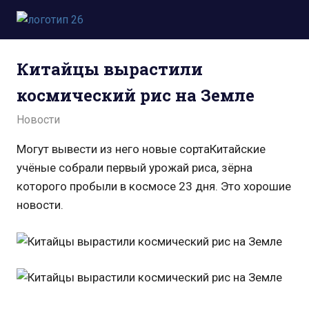
Пропустить
и
Всё
перейти
о
к
Китайцы вырастили
космосе.
содержимому
Новости,
космический рис на Земле
фото,
видео,
14.07.2021
admin
Новости
юмор,
база
Могут вывести из него новые сортаКитайские
знаний.
учёные собрали первый урожай риса, зёрна
которого пробыли в космосе 23 дня. Это хорошие
новости.