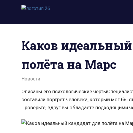
Пропустить
и
Всё
перейти
о
к
космосе.
содержимому
Новости,
Каков идеальный
фото,
видео,
юмор,
полёта на Марс
база
знаний.
24.01.2022
admin
Новости
Описаны его психологические чертыСпециалис
составили портрет человека, который мог бы 
Проверьте, вдруг вы обладаете подходящими ч