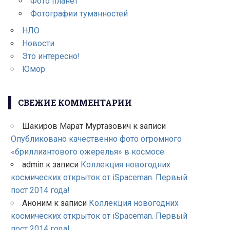
Фото планет
Фотографии туманностей
НЛО
Новости
Это интересно!
Юмор
СВЕЖИЕ КОММЕНТАРИИ
Шакиров Марат Муртазович
к записи
Опубликовано качественно фото огромного
«бриллиантового ожерелья» в космосе
admin
к записи
Коллекция новогодних
космических открыток от iSpaceman. Первый
пост 2014 года!
Аноним
к записи
Коллекция новогодних
космических открыток от iSpaceman. Первый
пост 2014 года!