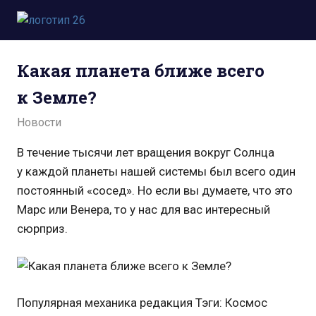
Пропустить
и
Всё
перейти
о
к
Какая планета ближе всего
космосе.
содержимому
Новости,
к Земле?
фото,
видео,
04.02.2022
admin
Новости
юмор,
база
В течение тысячи лет вращения вокруг Солнца
знаний.
у каждой планеты нашей системы был всего один
постоянный «сосед». Но если вы думаете, что это
Марс или Венера, то у нас для вас интересный
сюрприз.
Популярная механика редакция Тэги: Космос