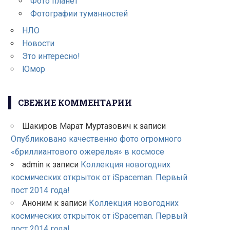
Фото планет
Фотографии туманностей
НЛО
Новости
Это интересно!
Юмор
СВЕЖИЕ КОММЕНТАРИИ
Шакиров Марат Муртазович
к записи
Опубликовано качественно фото огромного
«бриллиантового ожерелья» в космосе
admin
к записи
Коллекция новогодних
космических открыток от iSpaceman. Первый
пост 2014 года!
Аноним
к записи
Коллекция новогодних
космических открыток от iSpaceman. Первый
пост 2014 года!