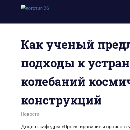
Пропустить
и
Всё
перейти
о
к
космосе.
содержимому
Новости,
Как ученый пред
фото,
видео,
юмор,
подходы к устра
база
знаний.
колебаний косми
конструкций
02.11.2021
admin
Новости
Доцент кафедры «Проектирование и прочность