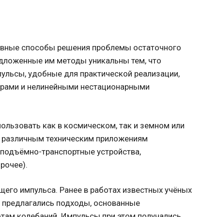
ивные способы решения проблемы остаточного
едложенные им методы уникальны тем, что
ульсы, удобные для практической реализации,
трами и нелинейными нестационарными
ользовать как в космическом, так и земном или
к различным техническим приложениям
 подъёмно-транспортные устройства,
рочее).
щего импульса. Ранее в работах известных учёных
м предлагались подходы, основанные
там колебаний. Импульсы при этом получались