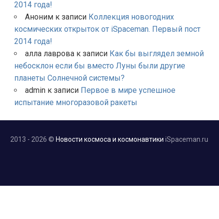
2014 года!
Аноним
к записи
Коллекция новогодних
космических открыток от iSpaceman. Первый пост
2014 года!
алла лаврова
к записи
Как бы выглядел земной
небосклон если бы вместо Луны были другие
планеты Солнечной системы?
admin
к записи
Первое в мире успешное
испытание многоразовой ракеты
2013 - 2026 ©
Новости космоса и космонавтики
iSpaceman.ru