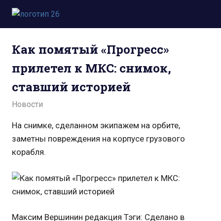
Пропустить
и
Всё
перейти
о
к
Как помятый «Прогресс»
космосе.
содержимому
Новости,
прилетел к МКС: снимок,
фото,
видео,
ставший историей
юмор,
база
03.09.2021
admin
Новости
знаний.
На снимке, сделанном экипажем на орбите,
заметны повреждения на корпусе грузового
корабля.
Максим Вершинин редакция Тэги: Сделано в