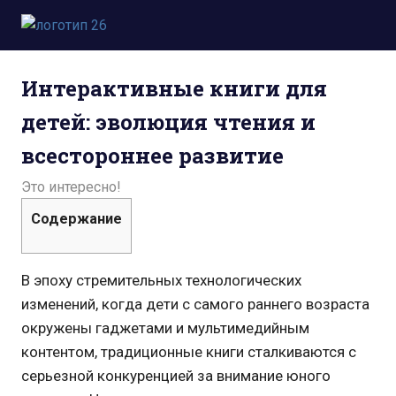
Пропустить
и
Всё
перейти
о
к
Интерактивные книги для
космосе.
содержимому
Новости,
детей: эволюция чтения и
фото,
видео,
всестороннее развитие
юмор,
база
09.06.2025
admin
Это интересно!
знаний.
Содержание
В эпоху стремительных технологических
изменений, когда дети с самого раннего возраста
окружены гаджетами и мультимедийным
контентом, традиционные книги сталкиваются с
серьезной конкуренцией за внимание юного