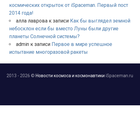
космических открыток от iSpaceman. Первый пост
2014 года!
алла лаврова
к записи
Как бы выглядел земной
небосклон если бы вместо Луны были другие
планеты Солнечной системы?
admin
к записи
Первое в мире успешное
испытание многоразовой ракеты
2013 - 2026 ©
Новости космоса и космонавтики
iSpaceman.ru