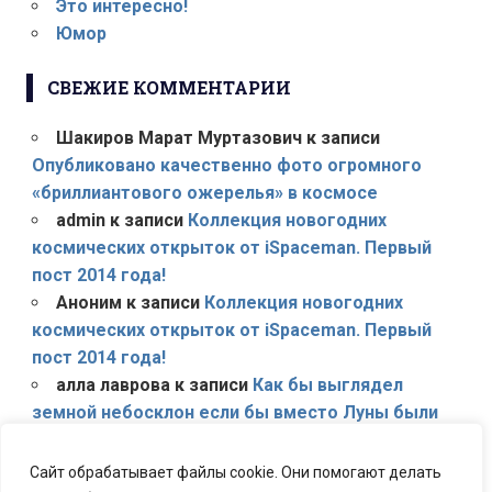
Это интересно!
Юмор
СВЕЖИЕ КОММЕНТАРИИ
Шакиров Марат Муртазович
к записи
Опубликовано качественно фото огромного
«бриллиантового ожерелья» в космосе
admin
к записи
Коллекция новогодних
космических открыток от iSpaceman. Первый
пост 2014 года!
Аноним
к записи
Коллекция новогодних
космических открыток от iSpaceman. Первый
пост 2014 года!
алла лаврова
к записи
Как бы выглядел
земной небосклон если бы вместо Луны были
другие планеты Солнечной системы?
admin
к записи
Первое в мире успешное
Сайт обрабатывает файлы cookie. Они помогают делать