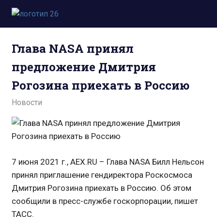
Пропустить
и
Всё
перейти
о
к
Глава NASA принял
космосе.
содержимому
Новости,
предложение Дмитрия
фото,
видео,
Рогозина приехать в Россию
юмор,
база
07.06.2021
admin
Новости
знаний.
7 июня 2021 г., AEX.RU – Глава NASA Билл Нельсон
принял приглашение гендиректора Роскосмоса
Дмитрия Рогозина приехать в Россию. Об этом
сообщили в пресс-службе госкорпорации, пишет
ТАСС.