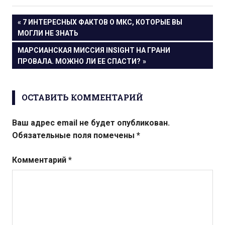
Навигация
ПРЕДЫДУЩАЯ
7 ИНТЕРЕСНЫХ ФАКТОВ О МКС, КОТОРЫЕ ВЫ
ЗАПИСЬ:
МОГЛИ НЕ ЗНАТЬ
по
СЛЕДУЮЩАЯ
МАРСИАНСКАЯ МИССИЯ INSIGHT НА ГРАНИ
записям
ЗАПИСЬ:
ПРОВАЛА. МОЖНО ЛИ ЕЕ СПАСТИ?
ОСТАВИТЬ КОММЕНТАРИЙ
Ваш адрес email не будет опубликован.
Обязательные поля помечены
*
Комментарий
*