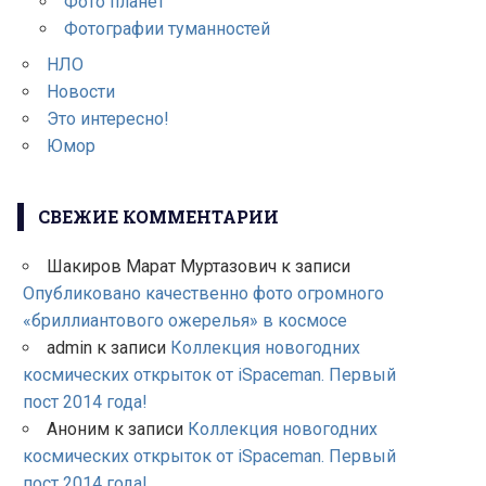
Фото планет
Фотографии туманностей
НЛО
Новости
Это интересно!
Юмор
СВЕЖИЕ КОММЕНТАРИИ
Шакиров Марат Муртазович
к записи
Опубликовано качественно фото огромного
«бриллиантового ожерелья» в космосе
admin
к записи
Коллекция новогодних
космических открыток от iSpaceman. Первый
пост 2014 года!
Аноним
к записи
Коллекция новогодних
космических открыток от iSpaceman. Первый
пост 2014 года!