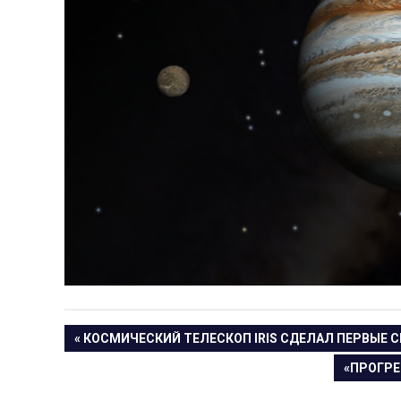
Навигация
ПРЕДЫДУЩАЯ
КОСМИЧЕСКИЙ ТЕЛЕСКОП IRIS СДЕЛАЛ ПЕРВЫЕ 
ЗАПИСЬ:
СЛЕДУЮ
«ПРОГРЕ
по
ЗАПИСЬ: