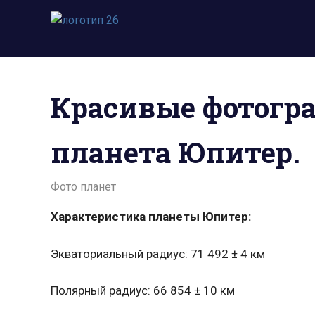
Пропустить
и
Всё
перейти
о
к
космосе.
содержимому
Новости,
Красивые фотогра
фото,
видео,
юмор,
планета Юпитер.
база
знаний.
27.12.2024
admin
Фото планет
Характеристика планеты Юпитер:
Экваториальный радиус: 71 492 ± 4 км
Полярный радиус: 66 854 ± 10 км