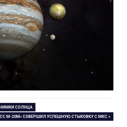
СНИМКИ СОЛНЦА
ЩАЯ
СС М-20М» СОВЕРШИЛ УСПЕШНУЮ СТЫКОВКУ С МКС