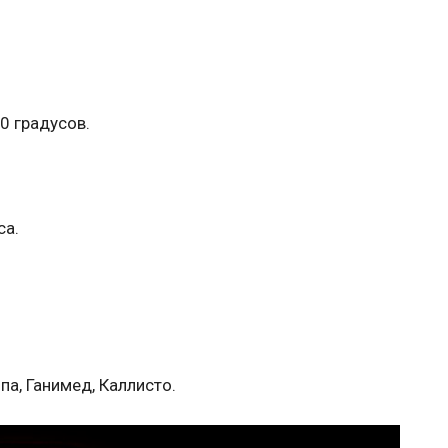
0 градусов.
са.
па, Ганимед, Каллисто.