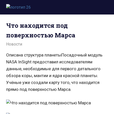
Пропустить
и
Всё
перейти
о
к
Что находится под
космосе.
содержимому
Новости,
поверхностью Марса
фото,
видео,
28.11.2021
admin
Новости
юмор,
база
Описана структура планетыПосадочный модуль
знаний.
NASA InSight предоставил исследователям
данные, необходимые для первого детального
обзора коры, мантии и ядра красной планеты.
Учёные уже создали карту того, что находится
прямо под поверхностью Марса.