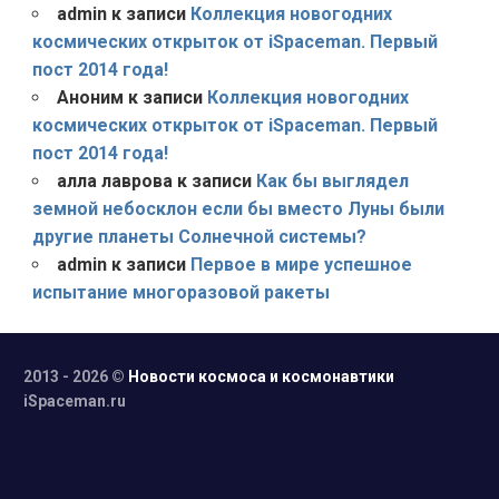
admin
к записи
Коллекция новогодних
космических открыток от iSpaceman. Первый
пост 2014 года!
Аноним
к записи
Коллекция новогодних
космических открыток от iSpaceman. Первый
пост 2014 года!
алла лаврова
к записи
Как бы выглядел
земной небосклон если бы вместо Луны были
другие планеты Солнечной системы?
admin
к записи
Первое в мире успешное
испытание многоразовой ракеты
2013 - 2026 ©
Новости космоса и космонавтики
iSpaceman.ru