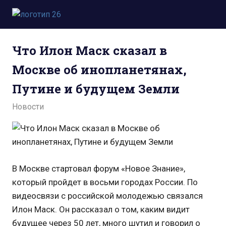
Пропустить
и
Всё
перейти
о
к
Что Илон Маск сказал в
космосе.
содержимому
Новости,
Москве об инопланетянах,
фото,
видео,
Путине и будущем Земли
юмор,
база
24.05.2021
admin
Новости
знаний.
В Москве стартовал форум «Новое Знание»,
который пройдет в восьми городах России. По
видеосвязи с российской молодежью связался
Илон Маск. Он рассказал о том, каким видит
будущее через 50 лет, много шутил и говорил о