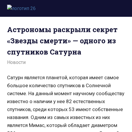
Пропустить
и
Всё
перейти
о
к
Астрономы раскрыли секрет
космосе.
содержимому
Новости,
«Звезды смерти» — одного из
фото,
видео,
спутников Сатурна
юмор,
база
21.01.2022
admin
Новости
знаний.
Сатурн является планетой, которая имеет самое
большое количество спутников в Солнечной
системе. На данный момент научному сообществу
известно о наличии у нее 82 естественных
спутников, среди которых 53 имеют собственные
названия. Одним из самых известных из них
является Мимас, который обладает диаметром