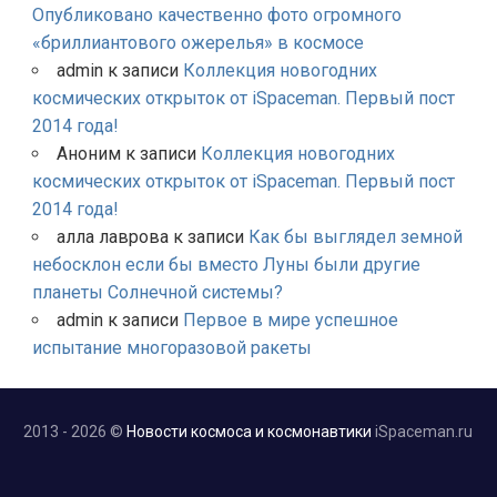
Опубликовано качественно фото огромного
«бриллиантового ожерелья» в космосе
admin
к записи
Коллекция новогодних
космических открыток от iSpaceman. Первый пост
2014 года!
Аноним
к записи
Коллекция новогодних
космических открыток от iSpaceman. Первый пост
2014 года!
алла лаврова
к записи
Как бы выглядел земной
небосклон если бы вместо Луны были другие
планеты Солнечной системы?
admin
к записи
Первое в мире успешное
испытание многоразовой ракеты
2013 - 2026 ©
Новости космоса и космонавтики
iSpaceman.ru