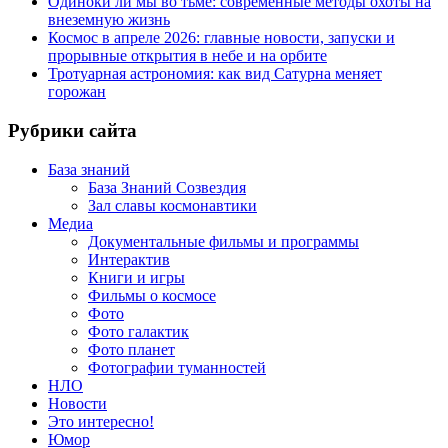
Одиноки ли мы во тьме: современные методы охоты на
внеземную жизнь
Космос в апреле 2026: главные новости, запуски и
прорывные открытия в небе и на орбите
Тротуарная астрономия: как вид Сатурна меняет
горожан
Рубрики сайта
База знаний
База Знаний Созвездия
Зал славы космонавтики
Медиа
Документальные фильмы и программы
Интерактив
Книги и игры
Фильмы о космосе
Фото
Фото галактик
Фото планет
Фотографии туманностей
НЛО
Новости
Это интересно!
Юмор