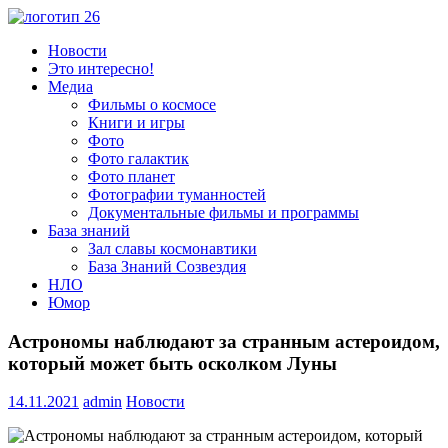
Пропустить
и
Всё
Новости
перейти
о
Это интересно!
к
космосе.
Медиа
содержимому
Новости,
Фильмы о космосе
фото,
Книги и игры
видео,
Фото
юмор,
Фото галактик
база
Фото планет
знаний.
Фотографии туманностей
Документальные фильмы и программы
База знаний
Зал славы космонавтики
База Знаний Созвездия
НЛО
Юмор
Астрономы наблюдают за странным астероидом,
который может быть осколком Луны
14.11.2021
admin
Новости