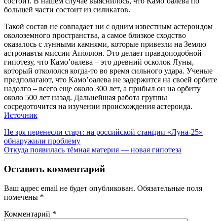
состоит. В нашем случае выяснилось, что Камо’оалева по
большей части состоит из силикатов.
Такой состав не совпадает ни с одним известным астероидом
околоземного пространства, а самое близкое сходство
оказалось с лунными камнями, которые привезли на Землю
астронавты миссии Аполлон. Это делает правдоподобной
гипотезу, что Камо’оалева – это древний осколок Луны,
который откололся когда-то во время сильного удара. Ученые
предполагают, что Камо’оалева не задержится на своей орбите
надолго – всего еще около 300 лет, а прибыл он на орбиту
около 500 лет назад. Дальнейшая работа группы
сосредоточится на изучении происхождения астероида.
Источник
Навигация
Предыдущая
Не зря перенесли старт: на российской станции «Луна-25»
запись:
обнаружили проблему
по
Следующая
Откуда появилась тёмная материя — новая гипотеза
записям
запись:
Оставить комментарий
Ваш адрес email не будет опубликован.
Обязательные поля
помечены
*
Комментарий
*