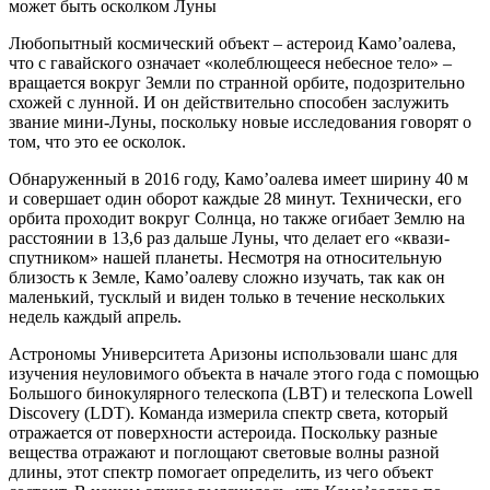
Любопытный космический объект – астероид Камо’оалева,
что с гавайского означает «колеблющееся небесное тело» –
вращается вокруг Земли по странной орбите, подозрительно
схожей с лунной. И он действительно способен заслужить
звание мини-Луны, поскольку новые исследования говорят о
том, что это ее осколок.
Обнаруженный в 2016 году, Камо’оалева имеет ширину 40 м
и совершает один оборот каждые 28 минут. Технически, его
орбита проходит вокруг Солнца, но также огибает Землю на
расстоянии в 13,6 раз дальше Луны, что делает его «квази-
спутником» нашей планеты. Несмотря на относительную
близость к Земле, Камо’оалеву сложно изучать, так как он
маленький, тусклый и виден только в течение нескольких
недель каждый апрель.
Астрономы Университета Аризоны использовали шанс для
изучения неуловимого объекта в начале этого года с помощью
Большого бинокулярного телескопа (LBT) и телескопа Lowell
Discovery (LDT). Команда измерила спектр света, который
отражается от поверхности астероида. Поскольку разные
вещества отражают и поглощают световые волны разной
длины, этот спектр помогает определить, из чего объект