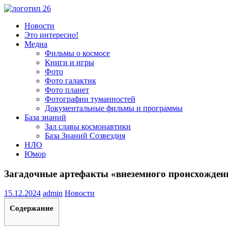
Пропустить
и
Всё
Новости
перейти
о
Это интересно!
к
космосе.
Медиа
содержимому
Новости,
Фильмы о космосе
фото,
Книги и игры
видео,
Фото
юмор,
Фото галактик
база
Фото планет
знаний.
Фотографии туманностей
Документальные фильмы и программы
База знаний
Зал славы космонавтики
База Знаний Созвездия
НЛО
Юмор
Загадочные артефакты «внеземного происхожден
15.12.2024
admin
Новости
Содержание