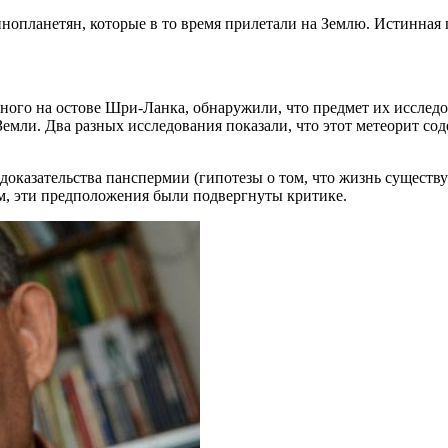
опланетян, которые в то время прилетали на Землю. Истинная п
ного на остове Шри-Ланка, обнаружили, что предмет их исследо
Земли. Два разных исследования показали, что этот метеорит со
оказательства панспермии (гипотезы о том, что жизнь существуе
м, эти предположения были подвергнуты критике.