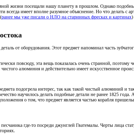
мной жизни посещали нашу планету в прошлом. Однако подобны
и всегда имеет вполне разумное объяснение. Но что делать с а
(
ранее мы уже писали о НЛО на старинных фресках и картинах
)
востока
деталь от оборудования. Этот предмет напоминал часть зубчатог
ически повсюду, эта вещь показалась очень странной, поэтому ч
ти чистого алюминия и действительно имеет искусственное прои
редмета подогрела интерес, так как такой чистый алюминий и так
овечество научилось делать подобные детали не ранее 1825 года
положения о том, что предмет является частью корабля пришель
 песчаника где-то посреди джунглей Гватемалы. Черты лица ст
ториях.