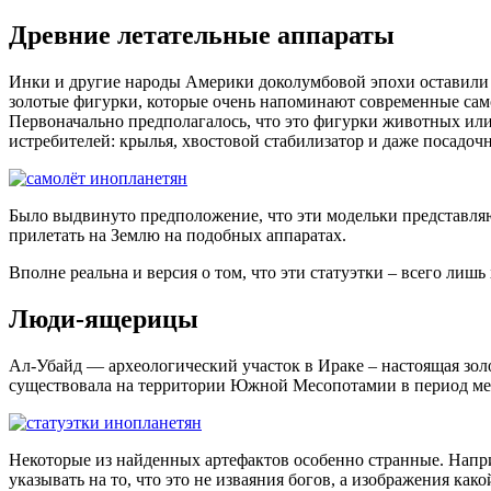
Древние летательные аппараты
Инки и другие народы Америки доколумбовой эпохи оставили 
золотые фигурки, которые очень напоминают современные сам
Первоначально предполагалось, что это фигурки животных или
истребителей: крылья, хвостовой стабилизатор и даже посадоч
Было выдвинуто предположение, что эти модельки представляю
прилетать на Землю на подобных аппаратах.
Вполне реальна и версия о том, что эти статуэтки – всего лиш
Люди-ящерицы
Ал-Убайд — археологический участок в Ираке – настоящая золо
существовала на территории Южной Месопотамии в период меж
Некоторые из найденных артефактов особенно странные. Напри
указывать на то, что это не изваяния богов, а изображения как