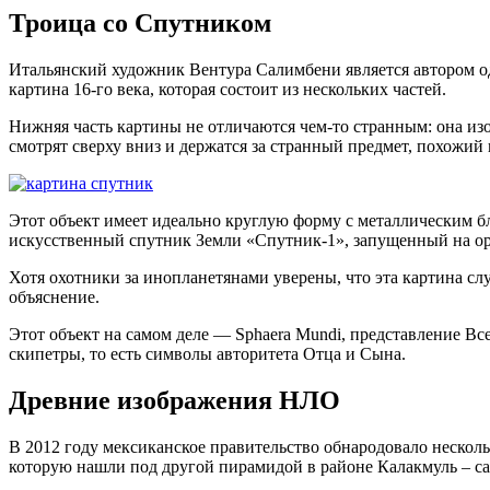
Троица со Спутником
Итальянский художник Вентура Салимбени является автором одн
картина 16-го века, которая состоит из нескольких частей.
Нижняя часть картины не отличаются чем-то странным: она изо
смотрят сверху вниз и держатся за странный предмет, похожий
Этот объект имеет идеально круглую форму с металлическим б
искусственный спутник Земли «Спутник-1», запущенный на орб
Хотя охотники за инопланетянами уверены, что эта картина сл
объяснение.
Этот объект на самом деле — Sphaera Mundi, представление Вс
скипетры, то есть символы авторитета Отца и Сына.
Древние изображения НЛО
В 2012 году мексиканское правительство обнародовало несколь
которую нашли под другой пирамидой в районе Калакмуль – са