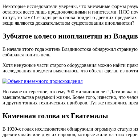
Некоторые исследователи уверены, что внеземные формы разу
остаются всего лишь предположениями и гипотезами. НЛО почт
то тут, то там? Сегодня речь снова пойдет о древних предметах 
вещи являются доказательством существования инопланетян?
Зубчатое колесо инопланетян из Влади
В начале этого года житель Владивостока обнаружил странную 
собирался топить печь.
Хотя ненужные части старого оборудования можно найти практ
исследования предмета выяснилось, что объект сделан из поч
Но самое интересное, что ему 300 миллионов лет! Датировка п
вмешательства разумной жизни. Более того, известно, что чел
и других тонких технических приборов. Тут же появились пред
Каменная голова из Гватемалы
В 1930-х годах исследователи обнаружили огромную статую из
древних майя или других народов, которые жили на этих терри