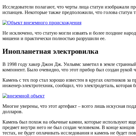
Исследователи полагают, что черты лица статуи изображали п
испанцев. Некоторые также предположили, что голова статуи т
Не исключено, что статую могли изваять и более поздние наро
мишени и практически полностью разрушили ее.
Инопланетная электровилка
В 1998 году хакер Джон Дж. Уильямс заметил в земле странны
компонент. Было очевидно, что этот прибор был создан рукой 
Камень с тех пор стал хорошо известен в кругах охотников з
инженер-электротехник, сообщил, что электродеталь, которая 
Многие уверены, что этот артефакт – всего лишь искусная подд
долларов.
Камень был похож на обычные камни, которые используют ящери
предмет внутри него не был создан человеком. В конце концов 
тестах, не будет оплачивать исследования и камень не будет по