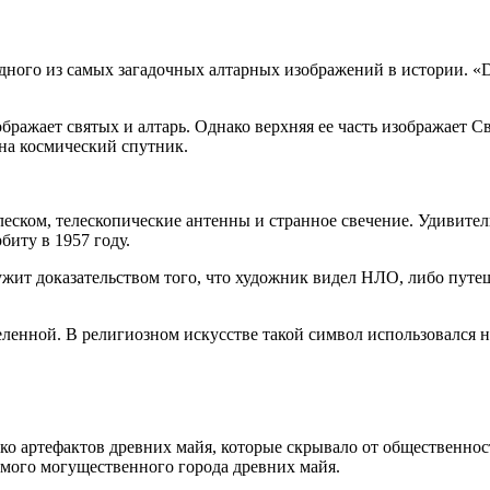
ого из самых загадочных алтарных изображений в истории. «Dis
бражает святых и алтарь. Однако верхняя ее часть изображает С
 на космический спутник.
леском, телескопические антенны и странное свечение. Удивите
иту в 1957 году.
ужит доказательством того, что художник видел НЛО, либо путе
еленной. В религиозном искусстве такой символ использовался н
ко артефактов древних майя, которые скрывало от общественнос
мого могущественного города древних майя.