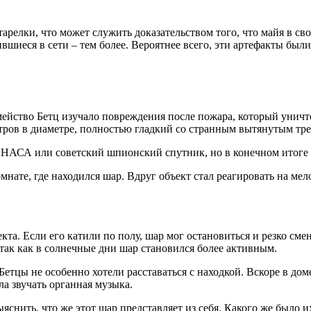
арелки, что может служить доказательством того, что майя в св
вшиеся в сети – тем более. Вероятнее всего, эти артефакты бы
емейство Бетц изучало повреждения после пожара, который уничт
тров в диаметре, полностью гладкий со странным вытянутым тр
 НАСА или советский шпионский спутник, но в конечном итоге р
комнате, где находился шар. Вдруг объект стал реагировать на м
та. Если его катили по полу, шар мог остановиться и резко смен
 так как в солнечные дни шар становился более активным.
Бетцы не особенно хотели расставаться с находкой. Вскоре в дом
ла звучать органная музыка.
яснить, что же этот шар представляет из себя. Какого же было и