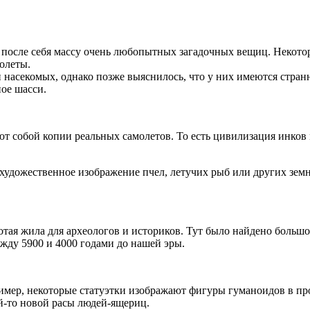
после себя массу очень любопытных загадочных вещиц. Некотор
олеты.
 насекомых, однако позже выяснилось, что у них имеются стран
ное шасси.
т собой копии реальных самолетов. То есть цивилизация инков
ь художественное изображение пчел, летучих рыб или других зем
тая жила для археологов и историков. Тут было найдено большо
ду 5900 и 4000 годами до нашей эры.
мер, некоторые статуэтки изображают фигуры гуманоидов в про
ой-то новой расы людей-ящериц.