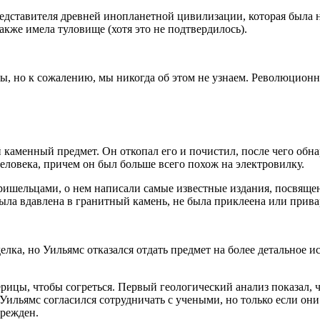
редставителя древней инопланетной цивилизации, которая была 
акже имела туловище (хотя это не подтвердилось).
ды, но к сожалению, мы никогда об этом не узнаем. Революцион
й каменный предмет. Он откопал его и почистил, после чего об
человека, причем он был больше всего похож на электровилку.
а пришельцами, о нем написали самые известные издания, посвя
была вдавлена в гранитный камень, не была приклеена или прива
елка, но Уильямс отказался отдать предмет на более детальное и
цы, чтобы согреться. Первый геологический анализ показал, чт
Уильямс согласился сотрудничать с учеными, но только если они
врежден.