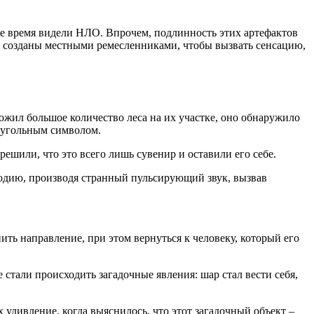
ое время видели НЛО. Впрочем, подлинность этих артефактов
ли созданы местными ремесленниками, чтобы вызвать сенсацию,
ожил большое количество леса на их участке, оно обнаружило
еугольным символом.
ешили, что это всего лишь сувенир и оставили его себе.
елодию, производя странный пульсирующий звук, вызвав
ить направление, при этом вернуться к человеку, который его
е стали происходить загадочные явления: шар стал вести себя,
х удивление, когда выяснилось, что этот загадочный объект –