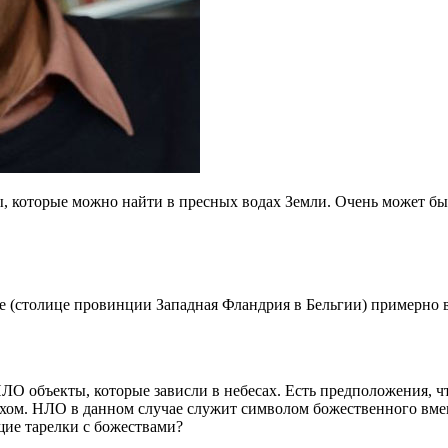
, которые можно найти в пресных водах Земли. Очень может быт
е (столице провинции Западная Фландрия в Бельгии) примерно в 
НЛО объекты, которые зависли в небесах. Есть предположения, ч
хом. НЛО в данном случае служит символом божественного вмеш
ие тарелки с божествами?