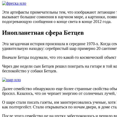
Эти артефакты примечательны тем, что изображают летающие т
вызывает большие сомнения в научном мире, а картинки, появи
подогревающую сообщения о конце света в конце 2012 года.
Инопланетная сфера Бетцев
Эта загадочная история произошла в середине 1970-х. Когда с
удивительную находку: серебристый шар примерно 20 сантиме
Вначале Бетцы подумали, что это какой-то космический объект
Через две недели сын Бетцев решил поиграть на гитаре в той 
беспокойство у собаки Бетцев.
Далее семейство обнаружило еще более странные свойства объек
бросил. Казалось, что он черпает энергию от солнечных лучей,
О шаре стали писать газеты, им заинтересовались ученые, хотя 
как полтергейст. Стали открываться по ночам двери, в доме ста
После этого семейство не на шутку забеспокоилось и решило вы