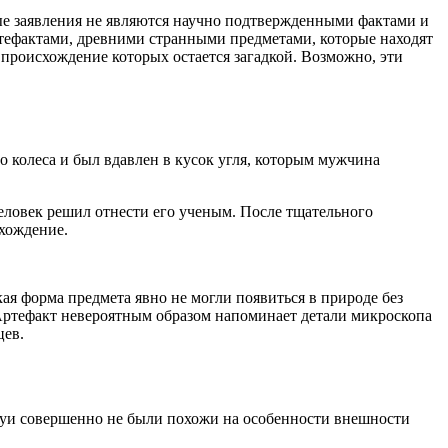
е заявления не являются научно подтвержденными фактами и
ртефактами, древними странными предметами, которые находят
 происхождение которых остается загадкой. Возможно, эти
о колеса и был вдавлен в кусок угля, которым мужчина
еловек решил отнести его ученым. После тщательного
схождение.
ая форма предмета явно не могли появиться в природе без
. Артефакт невероятным образом напоминает детали микроскопа
цев.
атуи совершенно не были похожи на особенности внешности