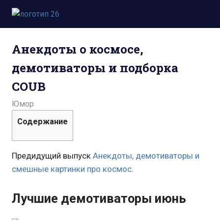
Пропустить
и
Всё
перейти
о
к
Анекдоты о космосе,
космосе.
содержимому
Новости,
демотиваторы и подборка
фото,
видео,
COUB
юмор,
база
20.06.2014
admin
Юмор
знаний.
Содержание
Предидущий выпуск
Анекдоты, демотиваторы и
смешные картинки про космос
.
Лучшие демотиваторы июнь