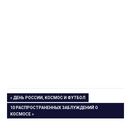
Навигация
ПРЕДЫДУЩАЯ
ДЕНЬ РОССИИ, КОСМОС И ФУТБОЛ
ЗАПИСЬ:
СЛЕДУЮЩАЯ
10 РАСПРОСТРАНЕННЫХ ЗАБЛУЖДЕНИЙ О
по
ЗАПИСЬ:
КОСМОСЕ
записям