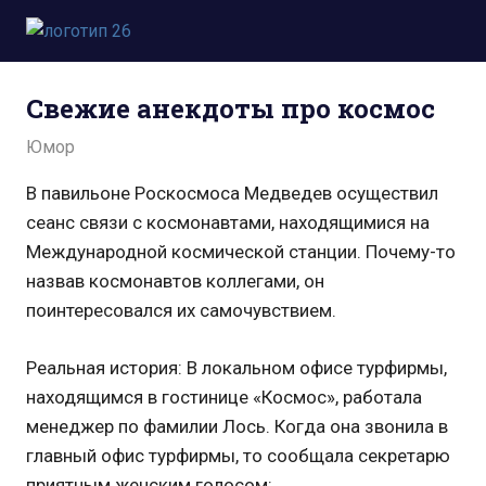
Пропустить
и
Всё
перейти
о
к
Свежие анекдоты про космос
космосе.
содержимому
Новости,
11.12.2024
admin
Юмор
фото,
видео,
В павильоне Роскосмоса Медведев осуществил
юмор,
сеанс связи с космонавтами, находящимися на
база
знаний.
Международной космической станции. Почему-то
назвав космонавтов коллегами, он
поинтересовался их самочувствием.
Реальная история: В локальном офисе турфирмы,
находящимся в гостинице «Космос», работала
менеджер по фамилии Лось. Когда она звонила в
главный офис турфирмы, то сообщала секретарю
приятным женским голосом: