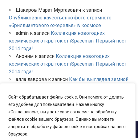
Шакиров Марат Муртазович
к записи
Опубликовано качественно фото огромного
«бриллиантового ожерелья» в космосе
admin
к записи
Коллекция новогодних
космических открыток от iSpaceman. Первый пост
2014 года!
Аноним
к записи
Коллекция новогодних
космических открыток от iSpaceman. Первый пост
2014 года!
алла лаврова
к записи
Как бы выглядел земной
небосклон если бы вместо Луны были другие
планеты Солнечной системы?
Сайт обрабатывает файлы cookie. Они помогают делать
admin
к записи
Первое в мире успешное
его удобнее для пользователей. Нажав кнопку
испытание многоразовой ракеты
«Соглашаюсь», вы даёте своё согласие на обработку
файлов cookie вашего браузера. Однако вы можете
запретить обработку файлов cookie в настройках вашего
2013 - 2026 ©
Новости космоса и космонавтики
iSpaceman.ru
браузера.