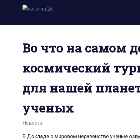
Пропустить
и
Всё
перейти
о
к
космосе.
содержимому
Новости,
Во что на самом д
фото,
видео,
юмор,
космический тур
база
знаний.
для нашей плане
ученых
15.12.2021
admin
Новости
В Докладе о мировом неравенстве ученые озву