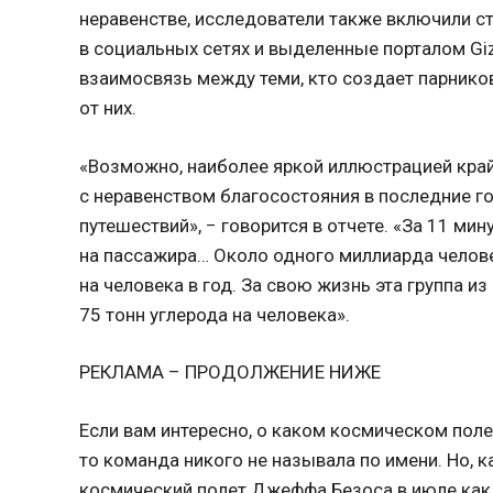
неравенстве, исследователи также включили 
в социальных сетях и выделенные порталом G
взаимосвязь между теми, кто создает парников
от них.
«Возможно, наиболее яркой иллюстрацией кра
с неравенством благосостояния в последние го
путешествий», − говорится в отчете. «За 11 ми
на пассажира… Около одного миллиарда челов
на человека в год. За свою жизнь эта группа 
75 тонн углерода на человека».
РЕКЛАМА – ПРОДОЛЖЕНИЕ НИЖЕ
Если вам интересно, о каком космическом поле
то команда никого не называла по имени. Но, 
космический полет Джеффа Безоса в июле как 