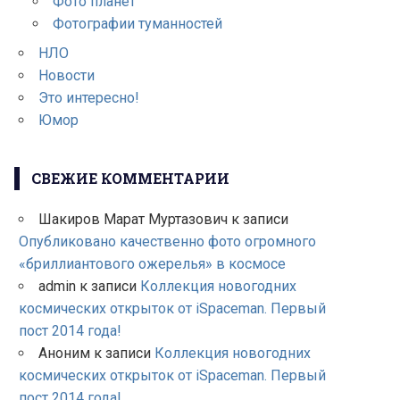
Фото планет
Фотографии туманностей
НЛО
Новости
Это интересно!
Юмор
СВЕЖИЕ КОММЕНТАРИИ
Шакиров Марат Муртазович
к записи
Опубликовано качественно фото огромного
«бриллиантового ожерелья» в космосе
admin
к записи
Коллекция новогодних
космических открыток от iSpaceman. Первый
пост 2014 года!
Аноним
к записи
Коллекция новогодних
космических открыток от iSpaceman. Первый
пост 2014 года!