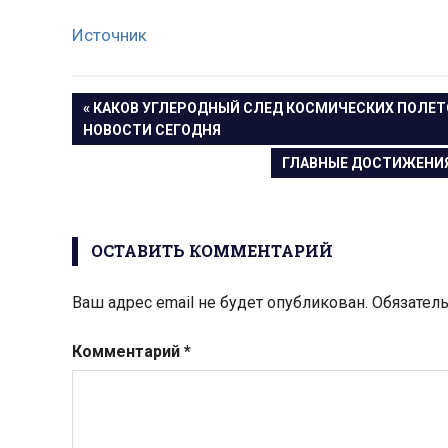
Источник
Навигация
ПРЕДЫДУЩАЯ
КАКОВ УГЛЕРОДНЫЙ СЛЕД КОСМИЧЕСКИХ ПОЛЕТО
ЗАПИСЬ:
НОВОСТИ СЕГОДНЯ
по
СЛЕДУЮЩАЯ
ГЛАВНЫЕ ДОСТИЖЕНИЯ 
записям
ЗАПИСЬ:
ОСТАВИТЬ КОММЕНТАРИЙ
Ваш адрес email не будет опубликован.
Обязател
Комментарий
*