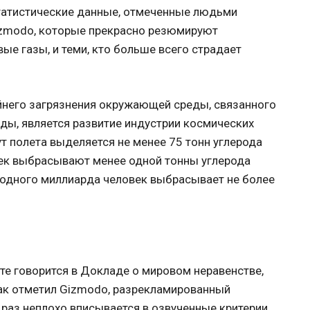
статистические данные, отмеченные людьми
izmodo, которые прекрасно резюмируют
ые газы, и теми, кто больше всего страдает
йнего загрязнения окружающей среды, связанного
ды, является развитие индустрии космических
нут полета выделяется не менее 75 тонн углерода
ек выбрасывают менее одной тонны углерода
из одного миллиарда человек выбрасывает не более
те говорится в Докладе о мировом неравенстве,
как отметил Gizmodo, разрекламированный
раз неплохо вписывается в озвученные критерии.