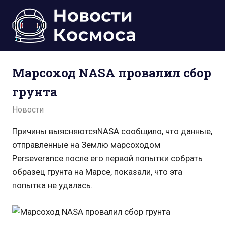
Пропустить
и
перейти
к
Всё
содержимому
о
Марсоход NASA провалил сбор
космосе.
Новости,
грунта
фото,
видео,
08.08.2021
admin
Новости
юмор,
база
Причины выясняютсяNASA сообщило, что данные,
знаний.
отправленные на Землю марсоходом
Perseverance после его первой попытки собрать
образец грунта на Марсе, показали, что эта
попытка не удалась.