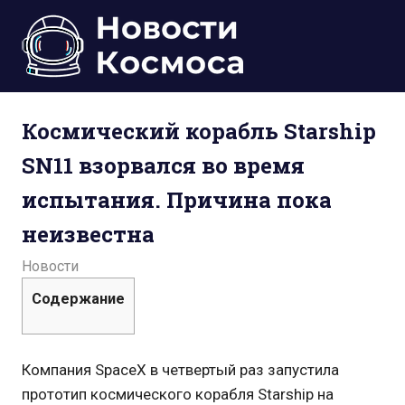
Пропустить
и
перейти
к
Всё
содержимому
о
Космический корабль Starship
космосе.
Новости,
SN11 взорвался во время
фото,
видео,
испытания. Причина пока
юмор,
база
неизвестна
знаний.
29.04.2021
admin
Новости
Содержание
Компания SpaceX в четвертый раз запустила
прототип космического корабля Starship на