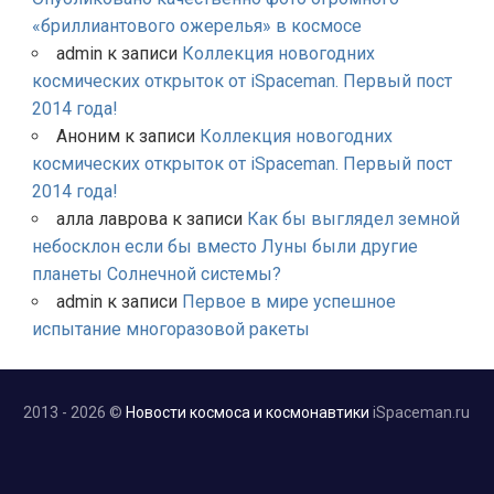
«бриллиантового ожерелья» в космосе
admin
к записи
Коллекция новогодних
космических открыток от iSpaceman. Первый пост
2014 года!
Аноним
к записи
Коллекция новогодних
космических открыток от iSpaceman. Первый пост
2014 года!
алла лаврова
к записи
Как бы выглядел земной
небосклон если бы вместо Луны были другие
планеты Солнечной системы?
admin
к записи
Первое в мире успешное
испытание многоразовой ракеты
2013 - 2026 ©
Новости космоса и космонавтики
iSpaceman.ru